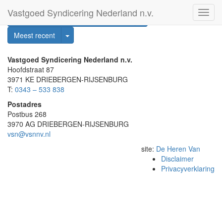
Vastgoed
Syndicering
Nederland n.v.
Toggle Dropdown
Woningmaatschappen Staalbankiers
Toggle Dropdown
Meest recent
Vastgoed Syndicering Nederland n.v.
Hoofdstraat 87
3971 KE DRIEBERGEN-RIJSENBURG
T:
0343 – 533 838
Postadres
Postbus 268
3970 AG DRIEBERGEN-RIJSENBURG
vsn@vsnnv.nl
site:
De Heren Van
Disclaimer
Privacyverklaring